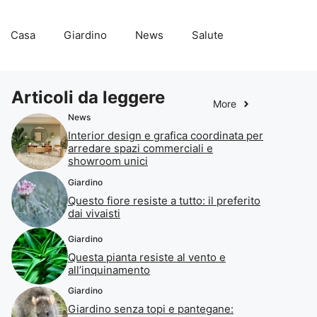
Casa
Giardino
News
Salute
Articoli da leggere
More
News
Interior design e grafica coordinata per
arredare spazi commerciali e
showroom unici
Giardino
Questo fiore resiste a tutto: il preferito
dai vivaisti
Giardino
Questa pianta resiste al vento e
all’inquinamento
Giardino
Giardino senza topi e pantegane: